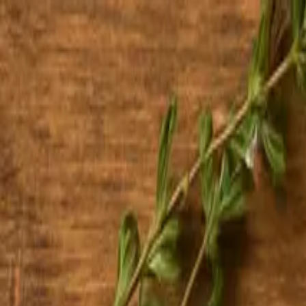
kokke.dk
Opskrifter
Madplaner
Måltidskasser
Guides
Log ind
Prøv gratis
Forside