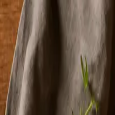
kokke.dk
Opskrifter
Madplaner
Måltidskasser
Guides
Log ind
Prøv gratis
Forside