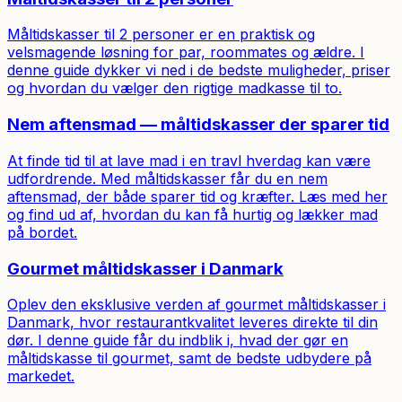
Måltidskasser til 2 personer er en praktisk og
velsmagende løsning for par, roommates og ældre. I
denne guide dykker vi ned i de bedste muligheder, priser
og hvordan du vælger den rigtige madkasse til to.
Nem aftensmad — måltidskasser der sparer tid
At finde tid til at lave mad i en travl hverdag kan være
udfordrende. Med måltidskasser får du en nem
aftensmad, der både sparer tid og kræfter. Læs med her
og find ud af, hvordan du kan få hurtig og lækker mad
på bordet.
Gourmet måltidskasser i Danmark
Oplev den eksklusive verden af gourmet måltidskasser i
Danmark, hvor restaurantkvalitet leveres direkte til din
dør. I denne guide får du indblik i, hvad der gør en
måltidskasse til gourmet, samt de bedste udbydere på
markedet.