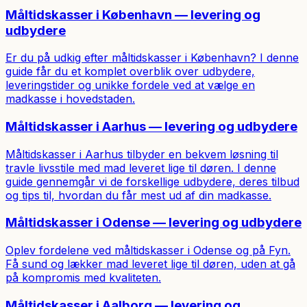
Måltidskasser i København — levering og
udbydere
Er du på udkig efter måltidskasser i København? I denne
guide får du et komplet overblik over udbydere,
leveringstider og unikke fordele ved at vælge en
madkasse i hovedstaden.
Måltidskasser i Aarhus — levering og udbydere
Måltidskasser i Aarhus tilbyder en bekvem løsning til
travle livsstile med mad leveret lige til døren. I denne
guide gennemgår vi de forskellige udbydere, deres tilbud
og tips til, hvordan du får mest ud af din madkasse.
Måltidskasser i Odense — levering og udbydere
Oplev fordelene ved måltidskasser i Odense og på Fyn.
Få sund og lækker mad leveret lige til døren, uden at gå
på kompromis med kvaliteten.
Måltidskasser i Aalborg — levering og