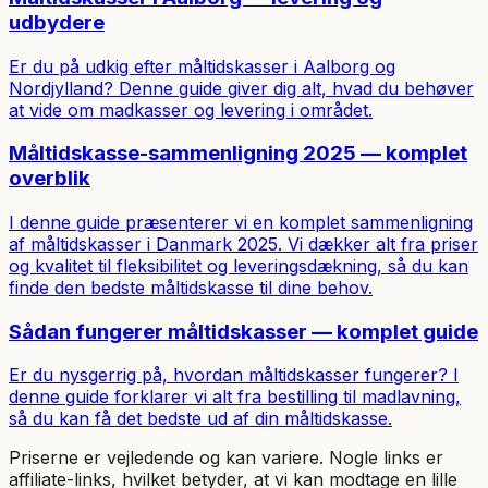
udbydere
Er du på udkig efter måltidskasser i Aalborg og
Nordjylland? Denne guide giver dig alt, hvad du behøver
at vide om madkasser og levering i området.
Måltidskasse-sammenligning 2025 — komplet
overblik
I denne guide præsenterer vi en komplet sammenligning
af måltidskasser i Danmark 2025. Vi dækker alt fra priser
og kvalitet til fleksibilitet og leveringsdækning, så du kan
finde den bedste måltidskasse til dine behov.
Sådan fungerer måltidskasser — komplet guide
Er du nysgerrig på, hvordan måltidskasser fungerer? I
denne guide forklarer vi alt fra bestilling til madlavning,
så du kan få det bedste ud af din måltidskasse.
Priserne er vejledende og kan variere. Nogle links er
affiliate-links, hvilket betyder, at vi kan modtage en lille