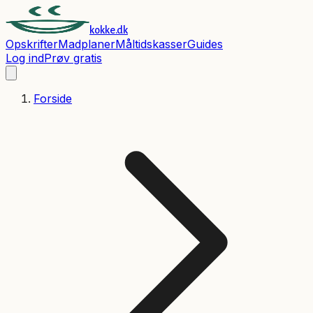
kokke.dk
Opskrifter
Madplaner
Måltidskasser
Guides
Log ind
Prøv gratis
Forside