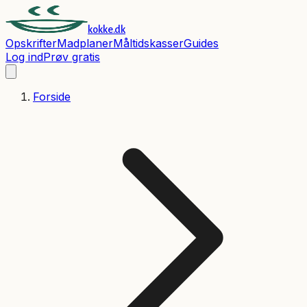
kokke.dk
Opskrifter
Madplaner
Måltidskasser
Guides
Log ind
Prøv gratis
Forside