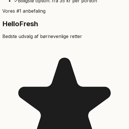
✓
Billigste option: fra
35
kr per portion
Vores #1 anbefaling
HelloFresh
Bedste udvalg af børnevenlige retter