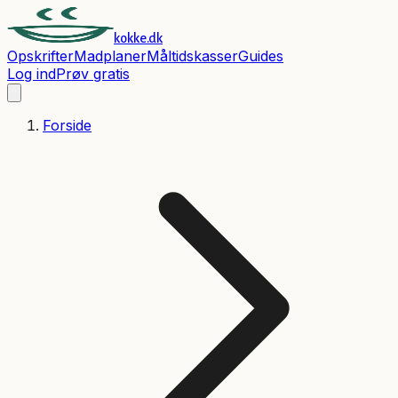
kokke.dk
Opskrifter
Madplaner
Måltidskasser
Guides
Log ind
Prøv gratis
Forside